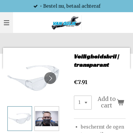
• Bestel nu, betaal achteraf
Skip
to
main
content
Veiligheidsbril |
transparant
€7.91
Add to
cart
beschermt de ogen