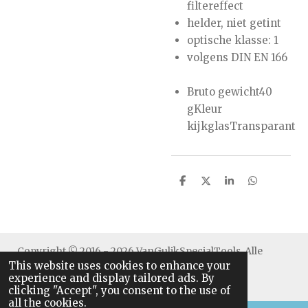
filtereffect
helder, niet getint
optische klasse: 1
volgens DIN EN 166
Bruto gewicht40
gKleur
kijkglasTransparant
S
S
S
S
h
h
h
h
a
a
a
a
r
r
r
r
e
e
e
e
Copyright © 2016 - 2026 VanGulikSpecialTools. Alle
This website uses cookies to enhance your
rechten voorbehouden.
experience and display tailored ads. By
clicking "Accept", you consent to the use of
all the cookies.