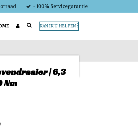
oorraad
• 100% Servicegarantie
OME
KAN IK U HELPEN ?
endraaier | 6,3
10 Nm