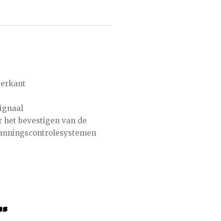
ierkant
signaal
r het bevestigen van de
anningscontrolesystemen
ns