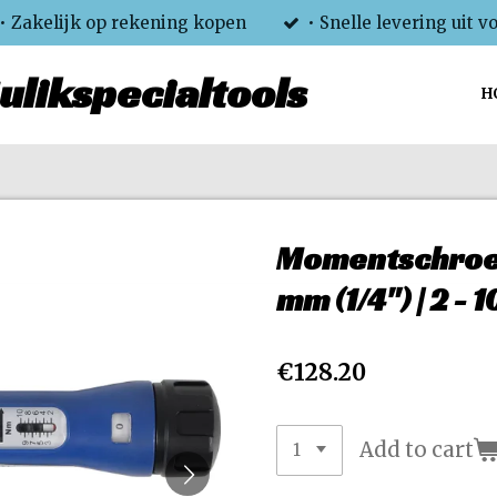
• Zakelijk op rekening kopen
• Snelle levering uit v
ulikspecialtools
H
Momentschroev
mm (1/4") | 2 - 
€128.20
Add to cart