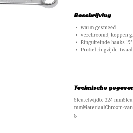
Beschrijving
warm gesmeed
verchroomd, koppen gl
Ringuiteinde haaks 15°
Profiel ringzijde: twaa
Technische gegeve
Sleutelwijdte 224 mmSleut
mmMateriaalChroom-vana
g