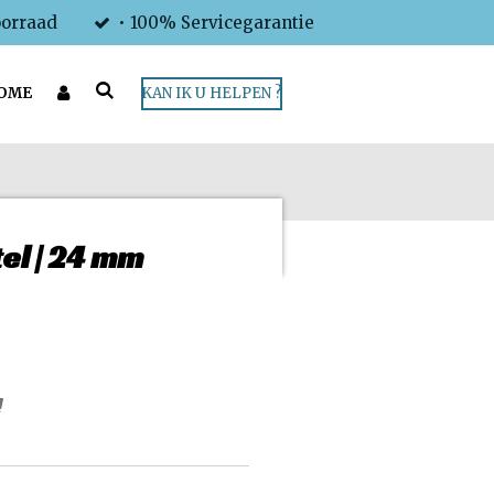
oorraad
• 100% Servicegarantie
OME
KAN IK U HELPEN ?
el | 24 mm