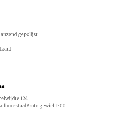
anzend gepolijst
lfkant
ns
elwijdte 124
dium-staalBruto gewicht300