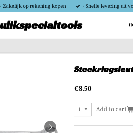
• Zakelijk op rekening kopen
• Snelle levering uit v
ulikspecialtools
H
Steekringsleut
€8.50
Add to cart