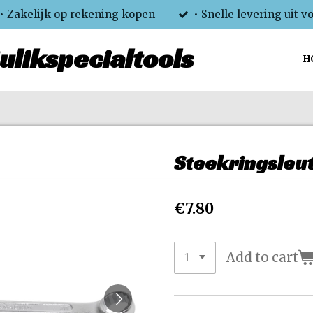
• Zakelijk op rekening kopen
• Snelle levering uit v
ulikspecialtools
H
Steekringsleut
€7.80
Add to cart