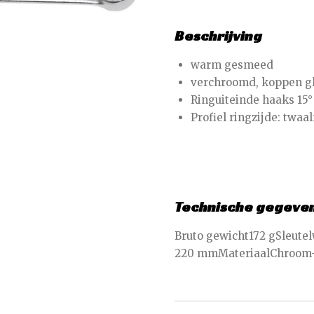
Beschrijving
warm gesmeed
verchroomd, koppen gl
Ringuiteinde haaks 15°
Profiel ringzijde: twaa
Technische gegeve
Bruto gewicht172 gSleute
220 mmMateriaalChroom-