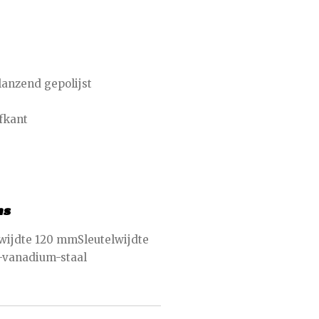
anzend gepolijst
lfkant
ns
lwijdte 120 mmSleutelwijdte
vanadium-staal