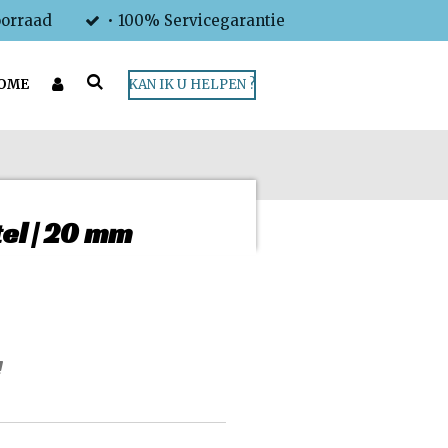
oorraad
• 100% Servicegarantie
OME
KAN IK U HELPEN ?
el | 20 mm