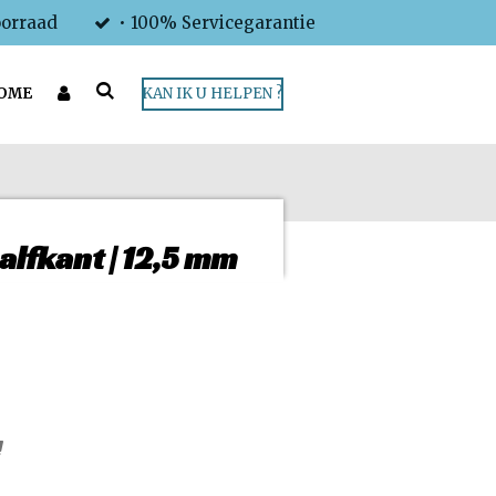
oorraad
• 100% Servicegarantie
OME
KAN IK U HELPEN ?
alfkant | 12,5 mm