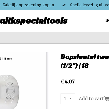
• Zakelijk op rekening kopen
• Snelle levering uit v
ulikspecialtools
H
Dopsleutel twa
(1/2") | 18
€4.07
Add to cart