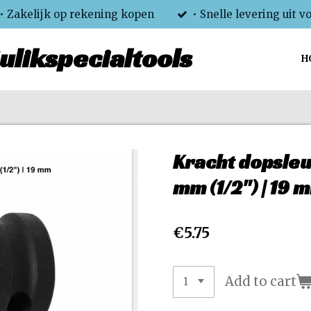
• Zakelijk op rekening kopen
• Snelle levering uit v
ulikspecialtools
H
Kracht dopsleut
mm (1/2") | 19 
€5.75
Add to cart