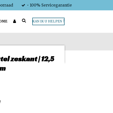
oorraad
• 100% Servicegarantie
OME
KAN IK U HELPEN ?
el zeskant | 12,5
mm