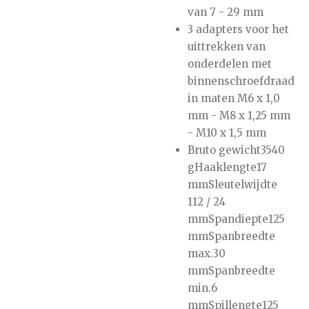
van 7 - 29 mm
3 adapters voor het
uittrekken van
onderdelen met
binnenschroefdraad
in maten M6 x 1,0
mm - M8 x 1,25 mm
- M10 x 1,5 mm
Bruto gewicht3540
gHaaklengte17
mmSleutelwijdte
112 / 24
mmSpandiepte125
mmSpanbreedte
max.30
mmSpanbreedte
min.6
mmSpillengte125