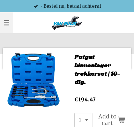
• Bestel nu, betaal achteraf
Skip
to
main
content
Potgat
binnenlager
trekkerset | 10-
dlg.
€194.47
Add to
cart