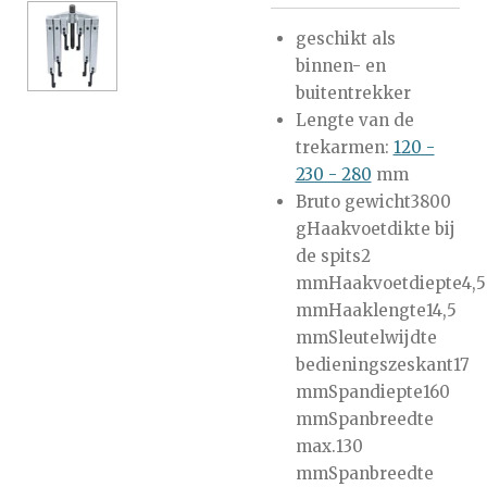
geschikt als
binnen- en
buitentrekker
Lengte van de
trekarmen:
120 -
230 - 280
mm
Bruto gewicht3800
gHaakvoetdikte bij
de spits2
mmHaakvoetdiepte4,5
mmHaaklengte14,5
mmSleutelwijdte
bedieningszeskant17
mmSpandiepte160
mmSpanbreedte
max.130
mmSpanbreedte