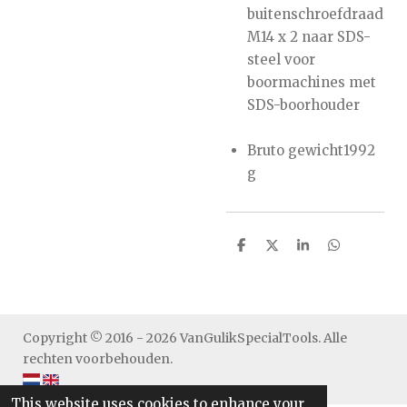
buitenschroefdraad
M14 x 2 naar SDS-
steel voor
boormachines met
SDS-boorhouder
Bruto gewicht1992
g
S
S
S
S
h
h
h
h
a
a
a
a
r
r
r
r
e
e
e
e
Copyright © 2016 - 2026 VanGulikSpecialTools. Alle
rechten voorbehouden.
This website uses cookies to enhance your