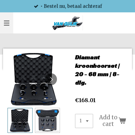
• Bestel nu, betaal achteraf
Skip
to
main
content
Diamant
kroonboorset |
20 - 68 mm | 8-
dlg.
€168.01
Add to
cart