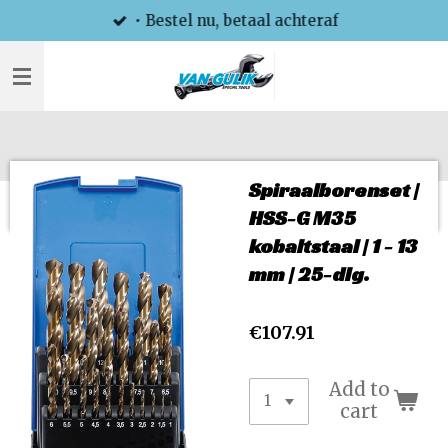
• Bestel nu, betaal achteraf
Skip
to
main
content
Spiraalborenset |
HSS-G M35
kobaltstaal | 1 - 13
mm | 25-dlg.
€107.91
Add to
cart