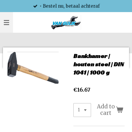
• Bestel nu, betaal achteraf
Skip
to
main
content
Bankhamer |
houten steel | DIN
1041 | 1000 g
€16.67
Add to
cart