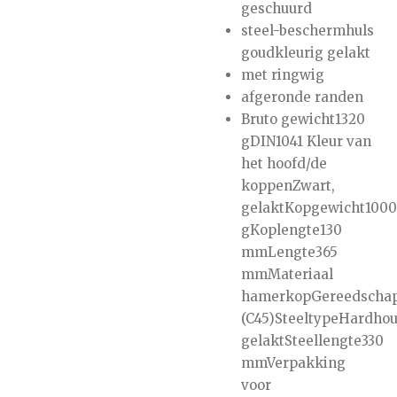
geschuurd
steel-beschermhuls
goudkleurig gelakt
met ringwig
afgeronde randen
Bruto gewicht1320
gDIN1041 Kleur van
het hoofd/de
koppenZwart,
gelaktKopgewicht1000
gKoplengte130
mmLengte365
mmMateriaal
hamerkopGereedschap
(C45)SteeltypeHardhou
gelaktSteellengte330
mmVerpakking
voor