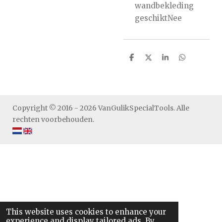
wandbekleding
geschiktNee
S
S
S
S
h
h
h
h
a
a
a
a
r
r
r
r
e
e
e
e
Copyright © 2016 - 2026 VanGulikSpecialTools. Alle
rechten voorbehouden.
This website uses cookies to enhance your
experience and display tailored ads. By