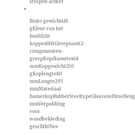
strepen achter
Bruto gewicht416
gKleur van het
hoofd/de
koppenWitGreepsoort2-
componenten-
greepKopdiameter48
mmKopgewicht250
gKoplengte80
mmLengte295
mmMateriaal
hamerkopRubberSteeltypeGlasvezelSteelleng
mmVerpakking
voor
wandbekleding
geschiktNee