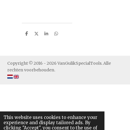
S
S
S
S
h
h
h
h
a
a
a
a
r
r
r
r
e
e
e
e
Copyright © 2016 - 2026 VanGulikSpecialTools. Alle
rechten voorbehouden.
This website uses cookies to enhance your
experience and display tailored ads. By
clicking "Accept", you consent to the use of