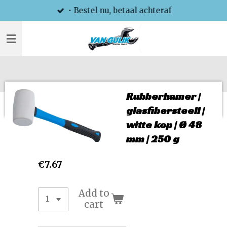
• Bestel nu, betaal achteraf
Skip
to
main
content
Rubberhamer |
glasfibersteell |
witte kop | Ø 48
mm | 250 g
€7.67
Add to
cart