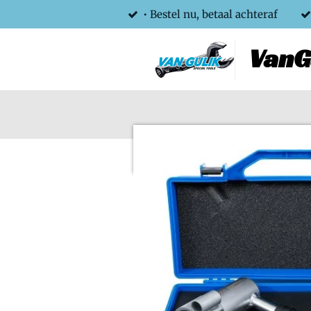
• Bestel nu, betaal achteraf
Skip
to
VanG
main
content