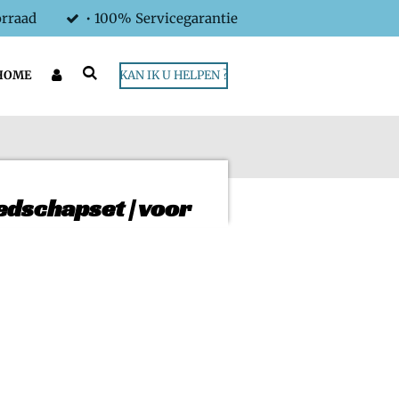
orraad
• 100% Servicegarantie
HOME
KAN IK U HELPEN ?
dschapset | voor