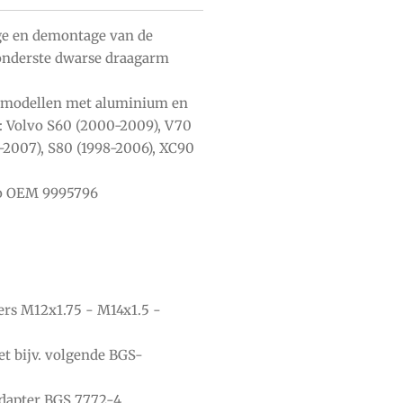
ge en demontage van de
onderste dwarse draagarm
 modellen met aluminium en
: Volvo S60 (2000-2009), V70
-2007), S80 (1998-2006), XC90
vo OEM 9995796
ers M12x1.75 - M14x1.5 -
t bijv. volgende BGS-
dapter BGS 7772-4