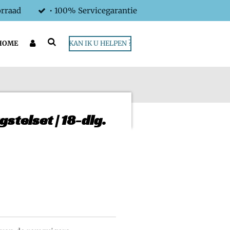
orraad
• 100% Servicegarantie
HOME
KAN IK U HELPEN ?
stelset | 18-dlg.