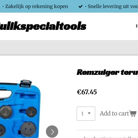
• Zakelijk op rekening kopen
• Snelle levering uit vo
ulikspecialtools
Remzuiger terug
€67.45
Add to cart