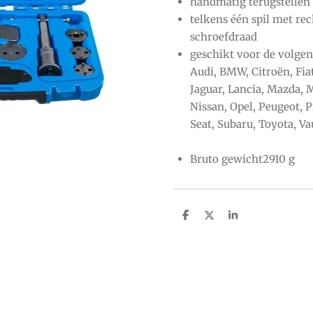
handmatig terugstellen
telkens één spil met re
schroefdraad
geschikt voor de volgen
Audi, BMW, Citroën, Fia
Jaguar, Lancia, Mazda, 
Nissan, Opel, Peugeot, P
Seat, Subaru, Toyota, Va
Bruto gewicht2910 g
S
S
S
h
h
h
a
a
a
r
r
r
e
e
e