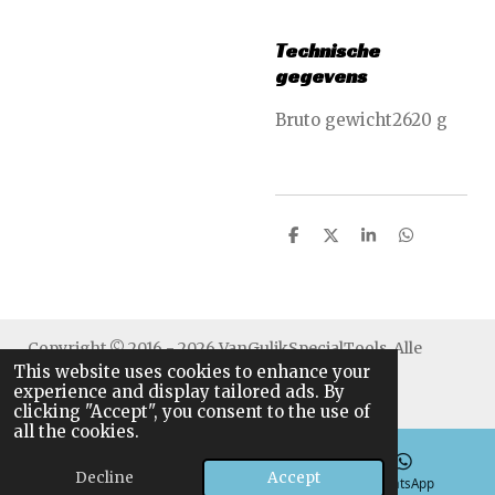
Technische
gegevens
Bruto gewicht2620 g
S
S
S
S
h
h
h
h
a
a
a
a
r
r
r
r
e
e
e
e
Copyright © 2016 - 2026 VanGulikSpecialTools. Alle
This website uses cookies to enhance your
rechten voorbehouden.
experience and display tailored ads. By
clicking "Accept", you consent to the use of
all the cookies.
Decline
Accept
Email
Phone
WhatsApp