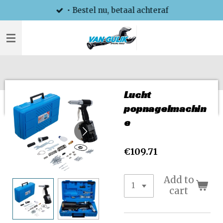
• Bestel nu, betaal achteraf
Skip
to
main
content
Lucht
popnagelmachin
e
€109.71
Add to
cart