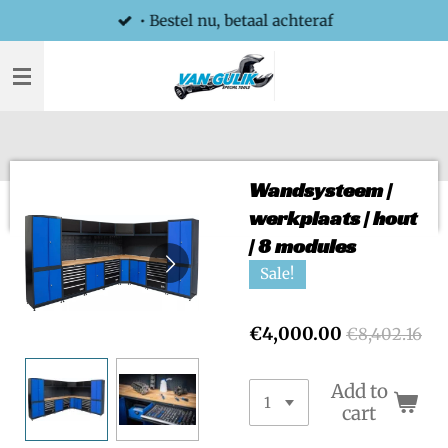
• Bestel nu, betaal achteraf
Skip
to
main
content
Wandsysteem |
werkplaats | hout
| 8 modules
Sale!
€4,000.00
€8,402.16
Add to
cart