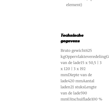
element)
Technische
gegevens
Bruto gewicht625
kgOppervlakteveredeling
van de lade15 x 50,5 | 3
x 120 | 3 x 192
mmDiepte van de
lade420 mmAantal
laden21 stuksLengte
van de lade590
mmUitschuiflade100 %