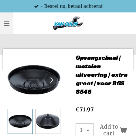
• Bestel nu, betaal achteraf
Skip
to
main
content
Opvangschaal |
metalen
uitvoering | extra
groot | voor BGS
8546
€71.97
Add to
cart