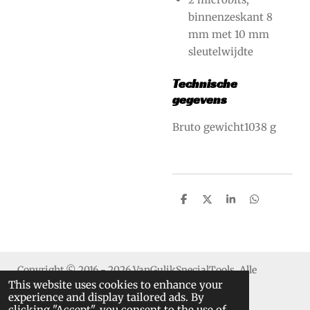
binnenzeskant 8
mm met 10 mm
sleutelwijdte
Technische
gegevens
Bruto gewicht1038 g
S
S
S
S
h
h
h
h
a
a
a
a
r
r
r
r
e
e
e
e
Copyright © 2016 - 2026 VanGulikSpecialTools. Alle
This website uses cookies to enhance your
rechten voorbehouden.
experience and display tailored ads. By
clicking "Accept", you consent to the use of