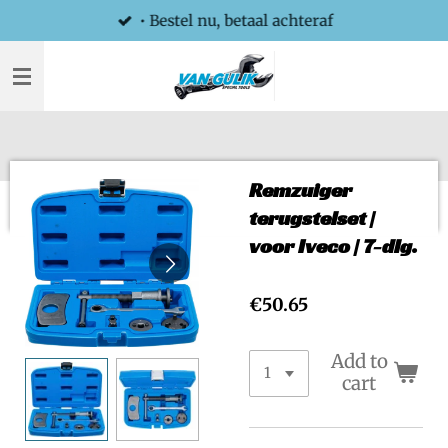
• Bestel nu, betaal achteraf
Skip
to
main
content
Remzuiger
terugstelset |
voor Iveco | 7-dlg.
€50.65
Add to
cart