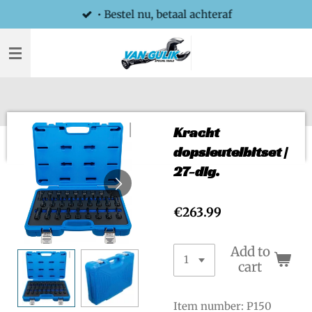
• Bestel nu, betaal achteraf
Skip
to
main
content
Kracht
dopsleutelbitset |
27-dlg.
€263.99
Add to
cart
Item number:
P150