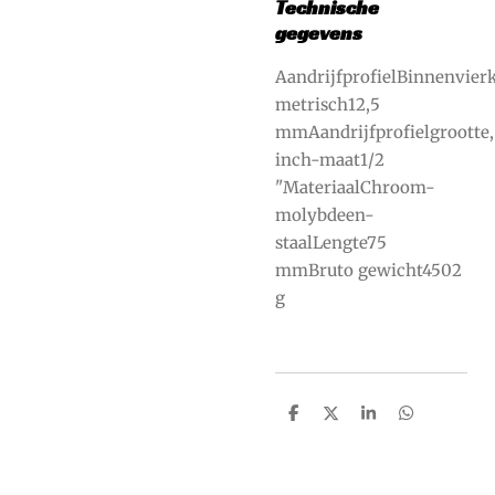
Technische
gegevens
AandrijfprofielBinnenvierk
metrisch12,5
mmAandrijfprofielgrootte,
inch-maat1/2
"MateriaalChroom-
molybdeen-
staalLengte75
mmBruto gewicht4502
g
S
S
S
S
h
h
h
h
a
a
a
a
r
r
r
r
e
e
e
e