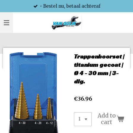
• Bestel nu, betaal achteraf
Skip
to
main
content
Trappenboorset |
titanium gecoat |
Ø 4 - 30 mm | 3-
dlg.
€36.96
Add to
cart