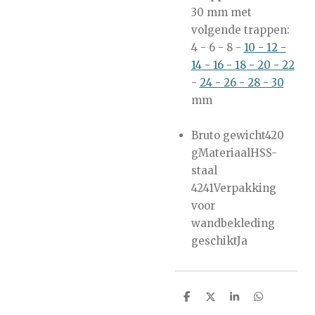
30 mm met
volgende trappen:
4 - 6 - 8 -
10 - 12 -
14 - 16 - 18 - 20 - 22
-
24 - 26 - 28 - 30
mm
Bruto gewicht420
gMateriaalHSS-
staal
4241Verpakking
voor
wandbekleding
geschiktJa
S
S
S
S
h
h
h
h